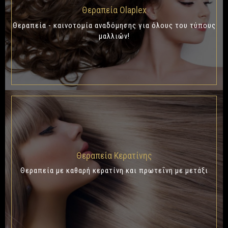
Θεραπεία Olaplex
Θεραπεία - καινοτομία αναδόμησης για όλους του τύπους
μαλλιών!
Θεραπεία Κερατίνης
Θεραπεία με καθαρή κερατίνη και πρωτεΐνη με μετάξι