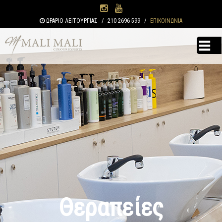
Παράκαμψη
προς το
ΩΡΑΡΙΟ ΛΕΙΤΟΥΡΓΙΑΣ
/
210 2696 599
/
ΕΠΙΚΟΙΝΩΝΙΑ
κυρίως
περιεχόμενο
Θεραπείες