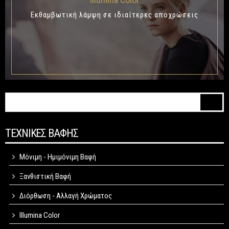
Eκθαμβωτική λάμψη σε ιδιαίτερες αποχρώσεις
Φόρμα αναζήτησης
Αναζήτηση
ΤΕΧΝΙΚΕΣ ΒΑΦΗΣ
Μόνιμη - Ημιμόνιμη Βαφή
Ξανθιστική Βαφή
Διόρθωση - Αλλαγή Χρώματος
Illumina Color