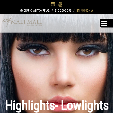
Παράκαμψη
προς το
ΩΡΑΡΙΟ ΛΕΙΤΟΥΡΓΙΑΣ
/
210 2696 599
/
ΕΠΙΚΟΙΝΩΝΙΑ
κυρίως
περιεχόμενο
Highlights- Lowlights